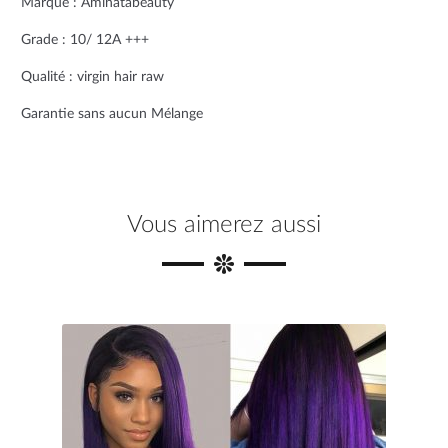
Marque : Aminatabeauty
o
e
r
Grade : 10/ 12A +++
o
r
e
Qualité : virgin hair raw
k
s
Garantie sans aucun Mélange
t
Vous aimerez aussi