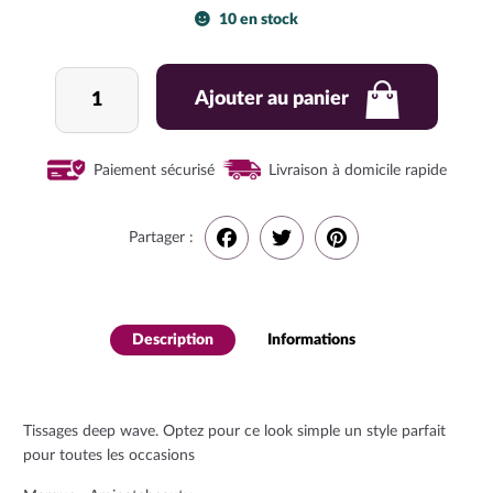
10 en stock
quantité
Ajouter au panier
de
Tissages
deep
Paiement sécurisé
Livraison à domicile rapide
wave
Partager :
F
T
P
a
w
i
Description
Informations
complémenta
c
i
n
ires
e
t
t
Tissages deep wave. Optez pour ce look simple un style parfait
pour toutes les occasions
b
t
e