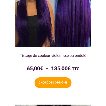
Tissage de couleur violet lisse ou ondulé
Plage
65,00
€
–
135,00
€
TTC
de
Ce
CHOIX DES OPTIONS
prix :
produit
a
65,00€
plusieurs
à
variations.