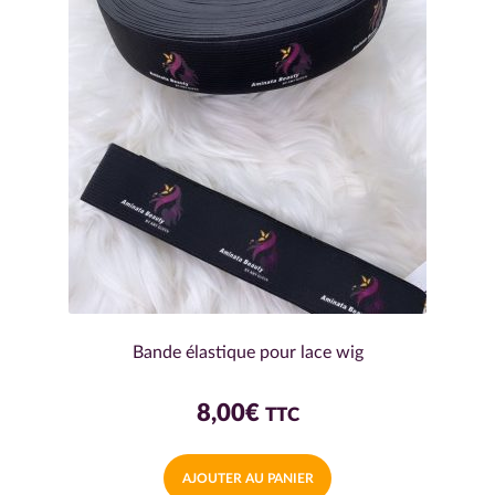
options
peuvent
être
choisies
sur
la
page
du
produit
Bande élastique pour lace wig
8,00
€
TTC
AJOUTER AU PANIER