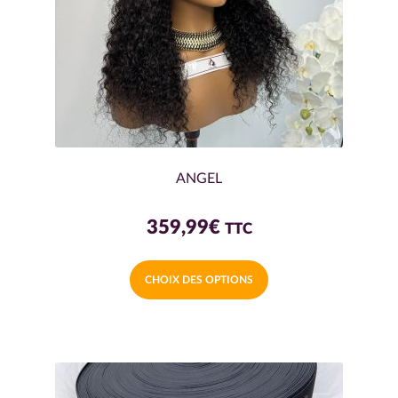
ANGEL
359,99
€
TTC
Ce
CHOIX DES OPTIONS
produit
a
plusieurs
variations.
Les