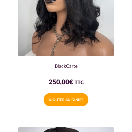
BlackCarte
250,00
€
TTC
AJOUTER AU PANIER