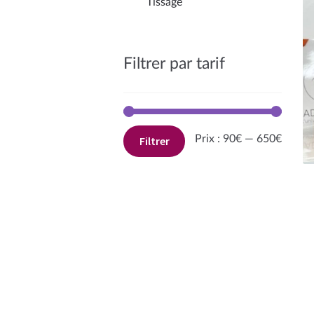
Tissage
Filtrer par tarif
Prix
Prix
Prix :
90€
—
650€
Filtrer
min
max