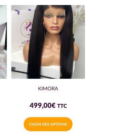
KIMORA
499,00
€
TTC
Ce
CHOIX DES OPTIONS
produit
a