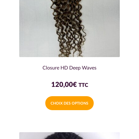
Closure HD Deep Waves
120,00
€
TTC
Ce
CHOIX DES OPTIONS
produit
a
plusieurs
variations.
Les