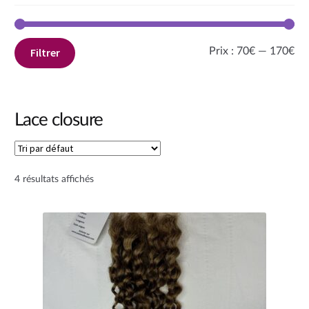
Pri
Pri
Prix :
70€
—
170€
Filtrer
mi
ma
Lace closure
4 résultats affichés