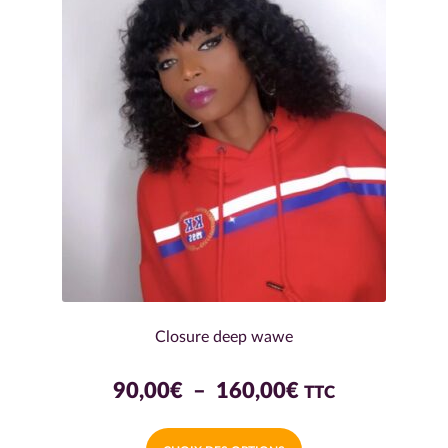
options
peuvent
être
choisies
sur
la
page
du
produit
Closure deep wawe
Plage
90,00
€
–
160,00
€
TTC
de
Ce