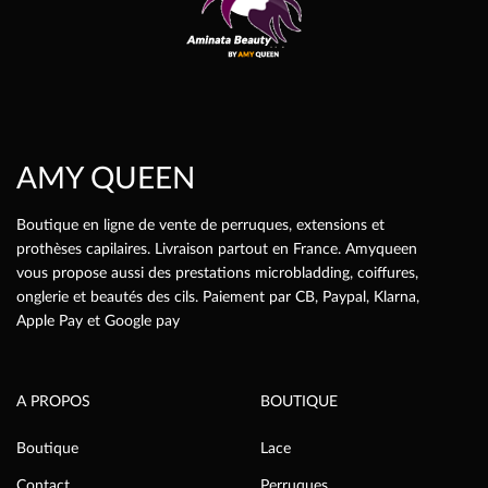
choisies
sur
la
page
du
produit
AMY QUEEN
Boutique en ligne de vente de perruques, extensions et
prothèses capilaires. Livraison partout en France. Amyqueen
vous propose aussi des prestations microbladding, coiffures,
onglerie et beautés des cils. Paiement par CB, Paypal, Klarna,
Apple Pay et Google pay
A PROPOS
BOUTIQUE
Boutique
Lace
Contact
Perruques