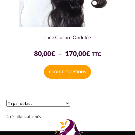
produit
Lace Closure Ondulée
Plage
80,00
€
–
170,00
€
TTC
de
Ce
CHOIX DES OPTIONS
prix :
produit
a
80,00€
plusieurs
à
variations.
170,00€
Les
options
4 résultats affichés
peuvent
être