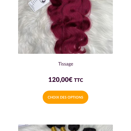
Tissage
120,00
€
TTC
Ce
CHOIX DES OPTIONS
produit
a
plusieurs
variations.
Les