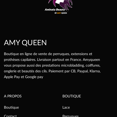
choisies
sur
la
page
du
produit
AMY QUEEN
Boutique en ligne de vente de perruques, extensions et
prothèses capilaires. Livraison partout en France. Amyqueen
vous propose aussi des prestations microbladding, coiffures,
onglerie et beautés des cils. Paiement par CB, Paypal, Klarna,
Apple Pay et Google pay
A PROPOS
BOUTIQUE
Boutique
Lace
Contact
Perruques