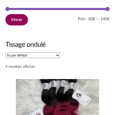
Pri
Pri
Prix :
50€
—
140€
Filtrer
mi
ma
Tissage ondulé
4 résultats affichés