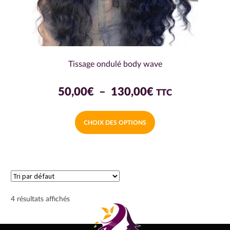
produit
Tissage ondulé body wave
Plage
50,00
€
–
130,00
€
TTC
de
Ce
CHOIX DES OPTIONS
prix :
produit
a
50,00€
plusieurs
à
variations.
130,00€
Les
options
4 résultats affichés
peuvent
être