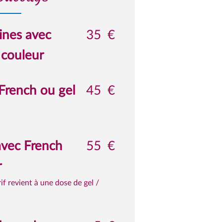
ines avec
35
€
 couleur
French ou gel
45
€
avec French
55
€
r
if revient à une dose de gel /