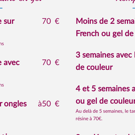
e sur
70
€
Moins de 2 sema
French ou gel de
ns
3 semaines avec 
e avec
70
€
de couleur
ns
4 et 5 semaines 
ou gel de couleu
r ongles
à50
€
Au delà de 5 semaines, le tar
résine à 70€.