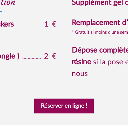
tion
Supplément gel d
Remplacement d’
ckers
1
€
* Gratuit si moins d’une se
Dépose complète
ongle )
2
€
résine
si la pose 
nous
Réserver en ligne !