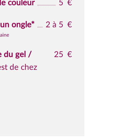
e couleur
5
€
un ongle
*
2 à 5
€
maine
 du gel /
25
€
est de chez