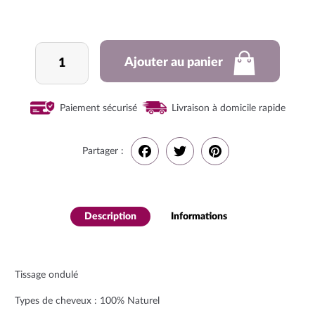
quantité
Ajouter au panier
de
Tissage
Paiement sécurisé
Livraison à domicile rapide
Partager :
F
T
P
a
w
i
Description
Informations
complémenta
c
i
n
ires
e
t
t
Tissage ondulé
b
t
e
Types de cheveux : 100% Naturel