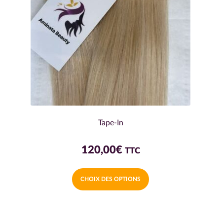
Tape-In
120,00
€
TTC
Ce
CHOIX DES OPTIONS
produit
a
plusieurs