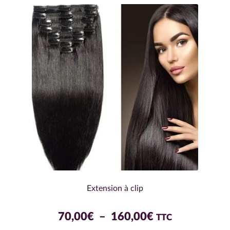
variations.
Les
options
peuvent
être
choisies
sur
la
page
du
produit
Extension à clip
Plage
70,00
€
–
160,00
€
TTC