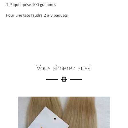
o
e
r
1 Paquet pèse 100 grammes
o
r
e
Pour une tête faudra 2 à 3 paquets
k
s
t
Vous aimerez aussi