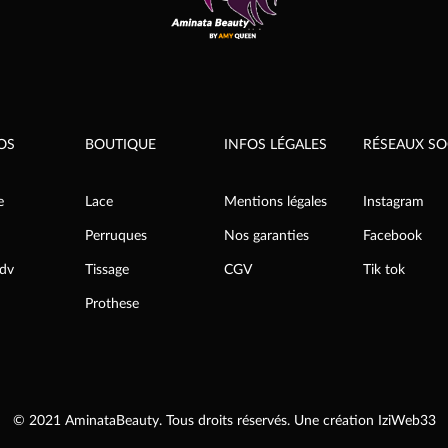
être
s
choisies
sur
la
page
du
t
produit
OS
BOUTIQUE
INFOS LÉGALES
RÉSEAUX SO
e
Lace
Mentions légales
Instagram
Perruques
Nos garanties
Facebook
rdv
Tissage
CGV
Tik tok
Prothese
© 2021 AminataBeauty. Tous droits réservés. Une création
IziWeb33