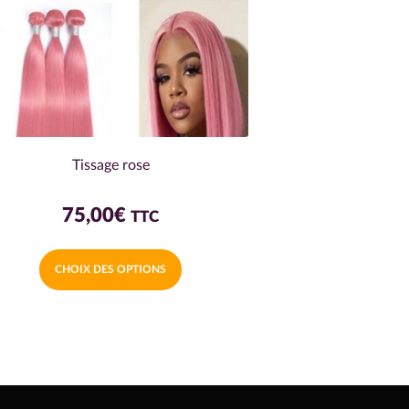
Tissage rose
75,00
€
TTC
Ce
CHOIX DES OPTIONS
produit
a
plusieurs
variations.
Les
options
peuvent