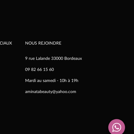
être
choisies
sur
la
page
du
produit
CIAUX
NOUS REJOINDRE
9 rue Lalande 33000 Bordeaux
09 82 66 15 60
Mardi au samedi - 10h à 19h
aminatabeauty@yahoo.com