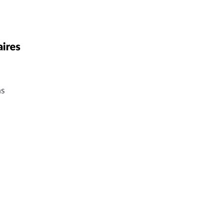
ires
ns