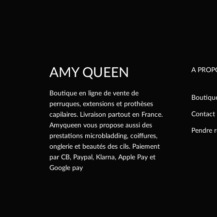
être
choisie
sur
la
page
du
AMY QUEEN
produi
A PROP
Boutique en ligne de vente de
Boutiqu
perruques, extensions et prothèses
Contact
capilaires. Livraison partout en France.
Amyqueen vous propose aussi des
Pendre 
prestations microbladding, coiffures,
onglerie et beautés des cils. Paiement
par CB, Paypal, Klarna, Apple Pay et
Google pay