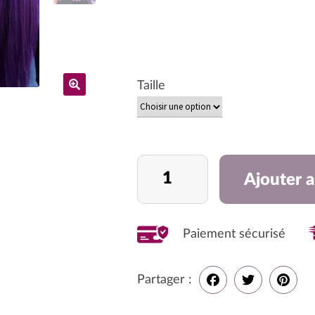
Taille
quantité
Ajouter a
de
Tissage
de
Paiement sécurisé
couleur
violet
Partager :
lisse
ou
F
T
P