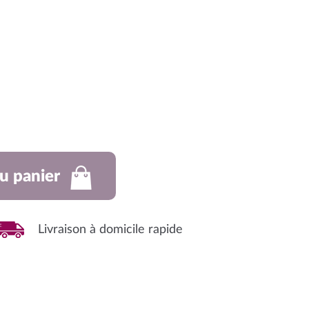
prix :
65,00€
à
135,00€
u panier
Livraison à domicile rapide