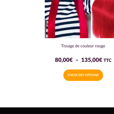
Tissage de couleur rouge
Plag
80,00
€
–
135,00
€
TTC
de
Ce
CHOIX DES OPTIONS
prix 
produi
a
80,0
plusieu
à
variati
Les
135
option
peuven