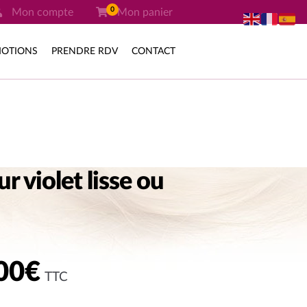
0
Mon compte
Mon panier
OTIONS
PRENDRE RDV
CONTACT
r violet lisse ou
Plage
00
€
TTC
de