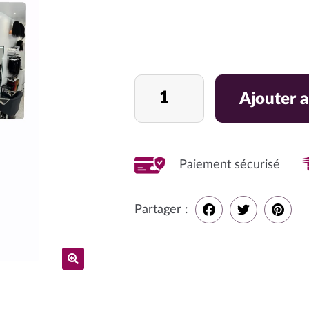
quantité
Ajouter a
de
BOUTIQUE
ADBEAUTY
BORDEAUX
Paiement sécurisé
Partager :
F
T
P
a
w
i
c
i
n