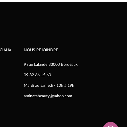
peuvent
être
choisies
sur
la
page
du
produit
CIAUX
NOUS REJOINDRE
9 rue Lalande 33000 Bordeaux
09 82 66 15 60
Mardi au samedi - 10h à 19h
aminatabeauty@yahoo.com