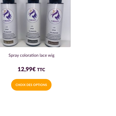
Spray coloration lace wig
12,99
€
TTC
Ce
CHOIX DES OPTIONS
produit
a
plusieurs
variations.
Les
options