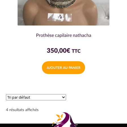
produit
Prothèse capilaire nathacha
350,00
€
TTC
AJOUTER AU PANIER
4 résultats affichés