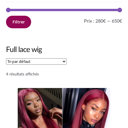
Pri
Pri
Prix :
280€
—
650€
Filtrer
mi
ma
Full lace wig
4 résultats affichés