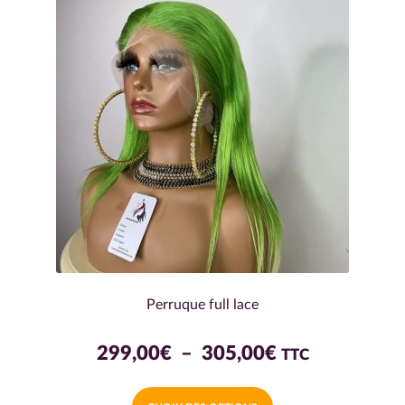
options
peuvent
être
choisies
sur
la
page
du
produit
Perruque full lace
Plage
299,00
€
–
305,00
€
TTC
de
Ce