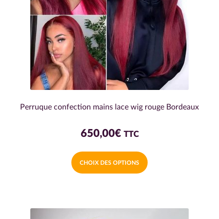
Perruque confection mains lace wig rouge Bordeaux
650,00
€
TTC
Ce
CHOIX DES OPTIONS
produit
a
plusieurs
variations.
Les