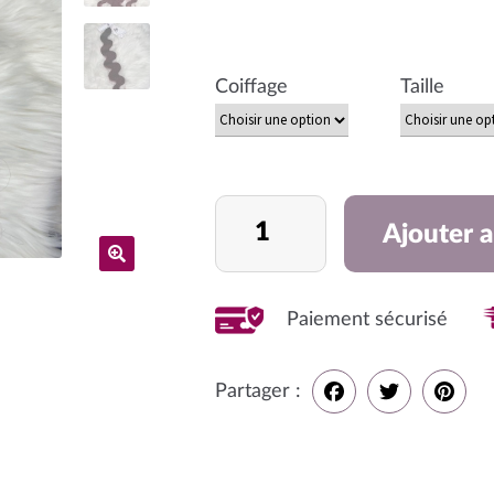
Coiffage
Taille
quantité
Ajouter a
de
Tissage
Paiement sécurisé
Partager :
F
T
P
a
w
i