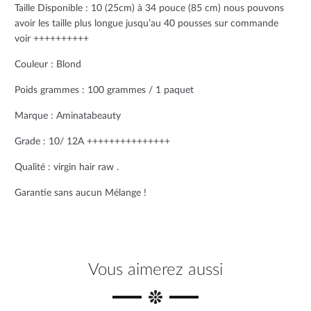
o
e
r
Taille Disponible : 10 (25cm) à 34 pouce (85 cm) nous pouvons
avoir les taille plus longue jusqu’au 40 pousses sur commande
o
r
e
voir ++++++++++
k
s
Couleur : Blond
t
Poids grammes : 100 grammes / 1 paquet
Marque : Aminatabeauty
Grade : 10/ 12A +++++++++++++++
Qualité : virgin hair raw .
Garantie sans aucun Mélange !
Vous aimerez aussi