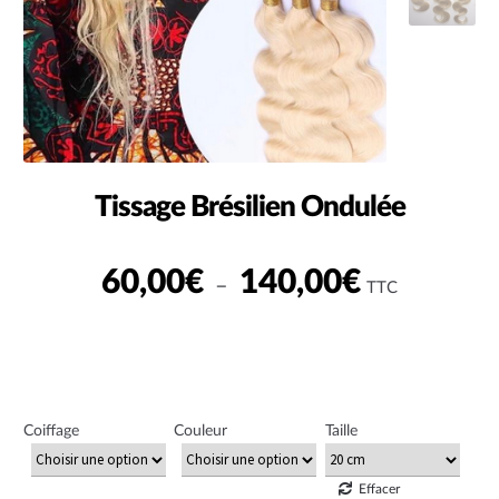
Tissage Brésilien Ondulée
Plage
60,00
€
140,00
€
–
TTC
de
prix :
60,00€
à
Coiffage
Couleur
Taille
140,00€
Effacer