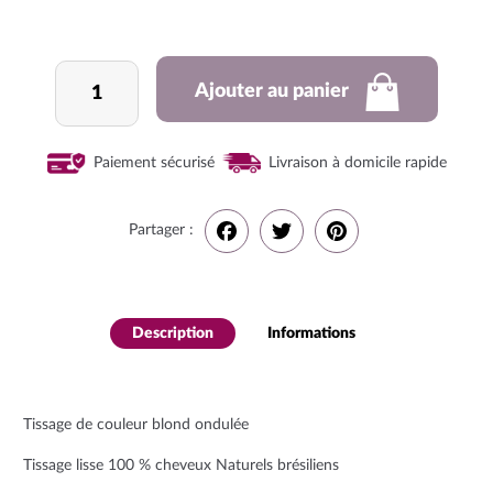
quantité
Ajouter au panier
de
Tissage
Brésilien
Paiement sécurisé
Livraison à domicile rapide
Ondulée
Partager :
F
T
P
a
w
i
Description
Informations
complémenta
c
i
n
ires
e
t
t
Tissage de couleur blond ondulée
b
t
e
Tissage lisse 100 % cheveux Naturels brésiliens