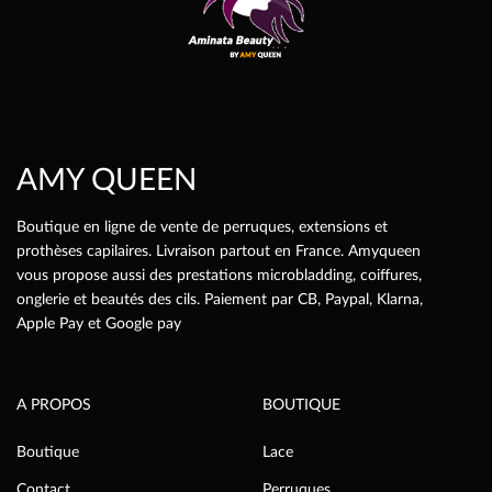
peuvent
être
choisies
sur
la
page
AMY QUEEN
du
produit
Boutique en ligne de vente de perruques, extensions et
prothèses capilaires. Livraison partout en France. Amyqueen
vous propose aussi des prestations microbladding, coiffures,
onglerie et beautés des cils. Paiement par CB, Paypal, Klarna,
Apple Pay et Google pay
A PROPOS
BOUTIQUE
Boutique
Lace
Contact
Perruques