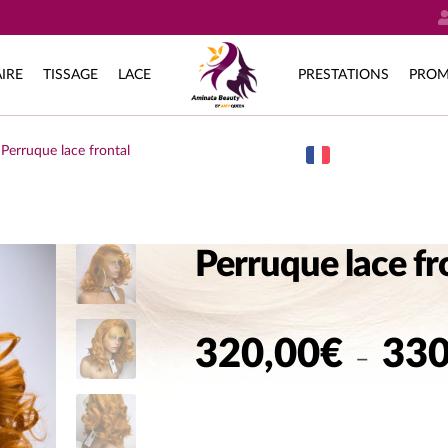
IRE
TISSAGE
LACE
PRESTATIONS
PROM
Perruque lace frontal
Perruque lace fr
320,00
€
330
–