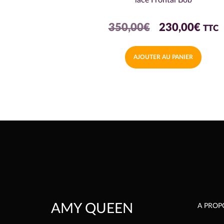
lace Frontal Bob
Le
Le
350,00
€
230,00
€
TTC
prix
prix
AJOUTER AU PANIER
initial
actu
était :
est :
350,00€.
230,
AMY QUEEN
A PROP