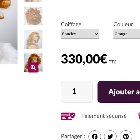
Coiffage
Couleur
330,00
€
TTC
quantité
Ajouter a
de
Perruque
lace
Paiement sécurisé
frontal
Partager :