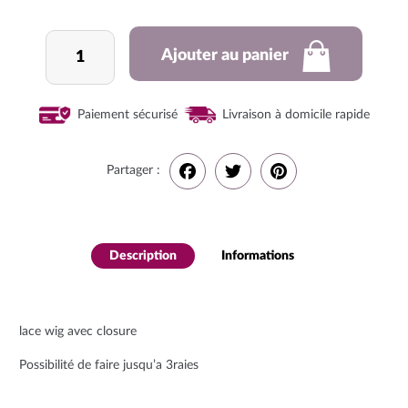
quantité
Ajouter au panier
de
Lace
wig
Paiement sécurisé
Livraison à domicile rapide
Partager :
F
T
P
a
w
i
Description
Informations
complémenta
c
i
n
ires
e
t
t
lace wig avec closure
b
t
e
Possibilité de faire jusqu’a 3raies
o
e
r