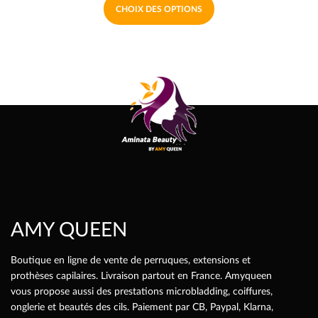
Ce
CHOIX DES OPTIONS
initial
actuel
produit
a
était :
est :
plusieurs
350,00€.
230,00€.
variations.
Les
options
peuvent
être
choisies
sur
la
page
AMY QUEEN
du
produit
Boutique en ligne de vente de perruques, extensions et
prothèses capilaires. Livraison partout en France. Amyqueen
vous propose aussi des prestations microbladding, coiffures,
onglerie et beautés des cils. Paiement par CB, Paypal, Klarna,