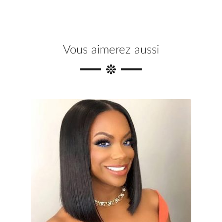
o
r
e
k
s
Vous aimerez aussi
t