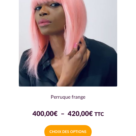
Perruque frange
Plage
400,00
€
–
420,00
€
TTC
de
Ce
CHOIX DES OPTIONS
prix :
produit