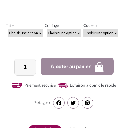
Taille
Coiffage
Couleur
quantité
Ajouter au panier
de
Lace
wig
Paiement sécurisé
Livraison à domicile rapide
Partager :
F
T
P