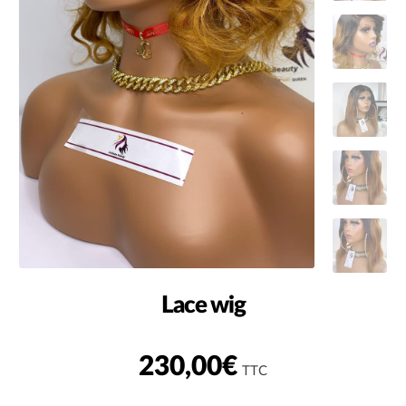
Lace wig
230,00
€
TTC