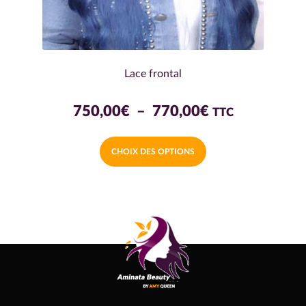
Lace frontal
Plage
750,00
€
–
770,00
€
TTC
de
Ce
CHOIX DES OPTIONS
prix :
produit
a
750,00€
plusieurs
à
variations.
770,00€
Les
options
peuvent
être
choisies