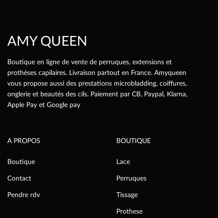
sur
la
page
AMY QUEEN
du
produit
Boutique en ligne de vente de perruques, extensions et
prothèses capilaires. Livraison partout en France. Amyqueen
vous propose aussi des prestations microbladding, coiffures,
onglerie et beautés des cils. Paiement par CB, Paypal, Klarna,
Apple Pay et Google pay
A PROPOS
BOUTIQUE
Boutique
Lace
Contact
Perruques
Pendre rdv
Tissage
Prothese