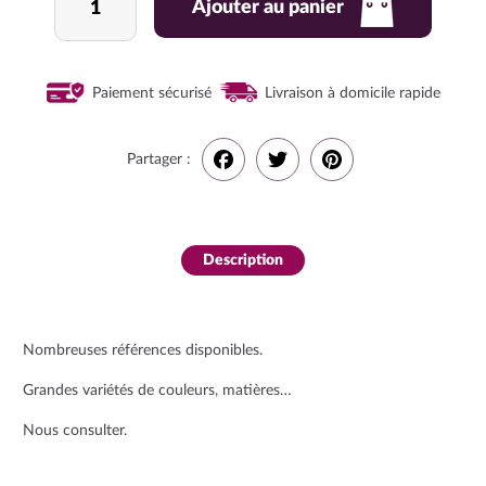
Ajouter au panier
de
Foulard,
turban
pour
Paiement sécurisé
Livraison à domicile rapide
chimio
Partager :
F
T
P
a
w
i
Description
c
i
n
e
t
t
Nombreuses références disponibles.
b
t
e
Grandes variétés de couleurs, matières…
o
e
r
Nous consulter.
o
r
e