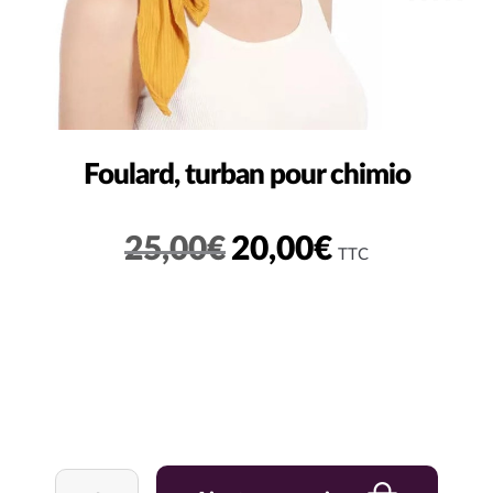
Foulard, turban pour chimio
Le
Le
25,00
€
20,00
€
TTC
prix
prix
initial
actuel
était :
est :
25,00€.
20,00€.
quantité