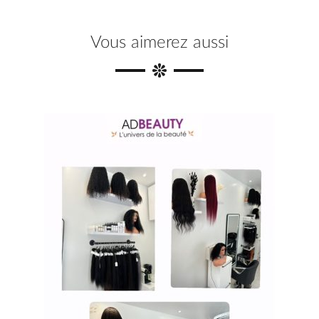
k
s
Vous aimerez aussi
t