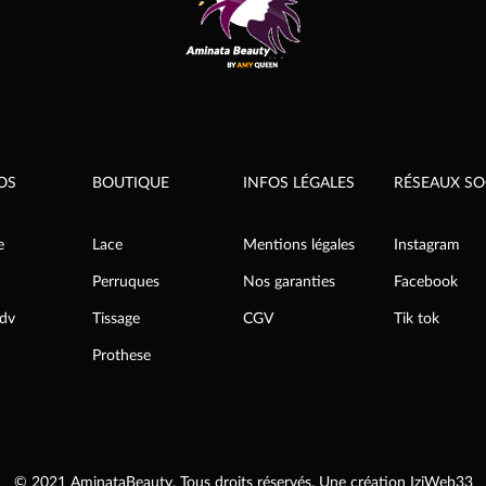
OS
BOUTIQUE
INFOS LÉGALES
RÉSEAUX SO
e
Lace
Mentions légales
Instagram
Perruques
Nos garanties
Facebook
rdv
Tissage
CGV
Tik tok
Prothese
© 2021 AminataBeauty. Tous droits réservés. Une création
IziWeb33