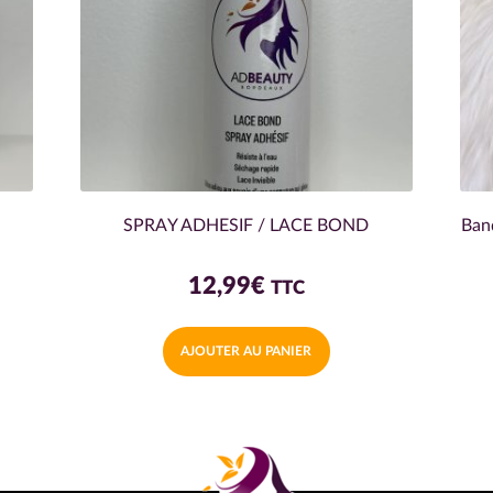
SPRAY ADHESIF / LACE BOND
Band
12,99
€
TTC
AJOUTER AU PANIER