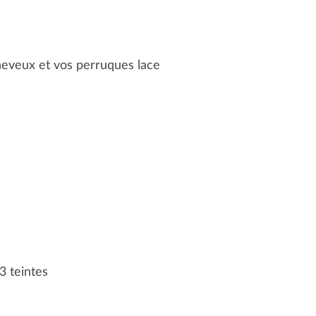
b
t
e
o
e
r
eveux et vos perruques lace
o
r
e
k
s
t
3 teintes