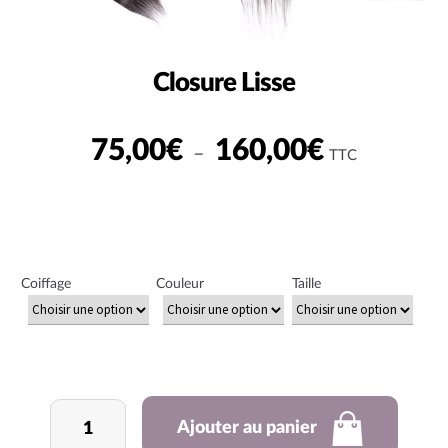
Closure Lisse
Plage
75,00
€
160,00
€
–
TTC
de
prix :
75,00€
à
Coiffage
Couleur
Taille
160,00€
quantité
Ajouter au panier
de