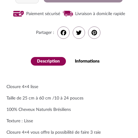
Closure
Lisse
Paiement sécurisé
Livraison à domicile rapide
Partager :
F
T
P
a
w
i
Description
Informations
complémenta
c
i
n
ires
e
t
t
Closure 4×4 lisse
b
t
e
Taille de 25 cm à 60 cm /10 à 24 pouces
o
e
r
100% Cheveux Naturels Brésiliens
o
r
e
Texture : Lisse
Closure 4×4 vous offre la possibilité de faire 3 raie
k
s