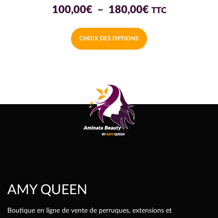
Plage
100,00
€
–
180,00
€
TTC
de
Ce
CHOIX DES OPTIONS
prix :
produit
a
100,00€
plusieurs
à
variations.
180,00€
Les
options
peuvent
être
choisies
sur
la
page
AMY QUEEN
du
produit
Boutique en ligne de vente de perruques, extensions et