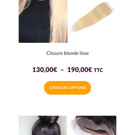
Closure blonde lisse
Plage
130,00
€
–
190,00
€
TTC
de
Ce
CHOIX DES OPTIONS
prix :
produit
a
130,00€
plusieurs
à
variations.
190,00€
Les
options