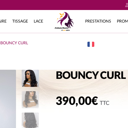
IRE
TISSAGE
LACE
PRESTATIONS
PROM
BOUNCY CURL
BOUNCY CURL
390,00
€
TTC