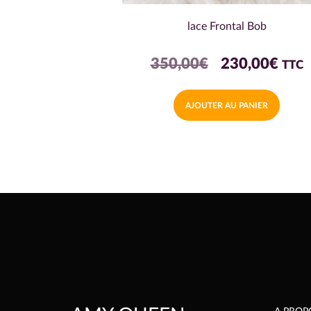
lace Frontal Bob
Le
Le
350,00
€
230,00
€
TTC
prix
prix
AJOUTER AU PANIER
initial
actu
était :
est :
350,00€.
230,