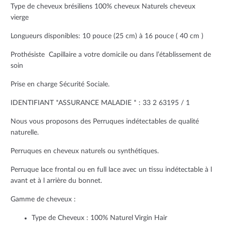
e
t
t
Type de cheveux brésiliens 100% cheveux Naturels cheveux
vierge
b
t
e
Longueurs disponibles: 10 pouce (25 cm) à 16 pouce ( 40 cm )
o
e
r
Prothésiste Capillaire a votre domicile ou dans l’établissement de
o
r
e
soin
k
s
Prise en charge Sécurité Sociale.
t
IDENTIFIANT *ASSURANCE MALADIE * : 33 2 63195 / 1
Nous vous proposons des Perruques indétectables de qualité
naturelle.
Perruques en cheveux naturels ou synthétiques.
Perruque lace frontal ou en full lace avec un tissu indétectable à l
avant et à l arrière du bonnet.
Gamme de cheveux :
Type de Cheveux : 100% Naturel Virgin Hair