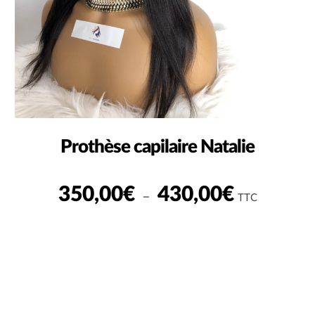
Prothèse capilaire Natalie
Plage
350,00
€
430,00
€
–
TTC
de
prix :
350,00€
à
430,00€