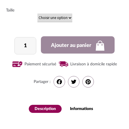
Taille
quantité
Ajouter au panier
de
Prothèse
capilaire
Paiement sécurisé
Livraison à domicile rapide
Natalie
Partager :
F
T
P
a
w
i
Description
Informations
complémenta
c
i
n
ires