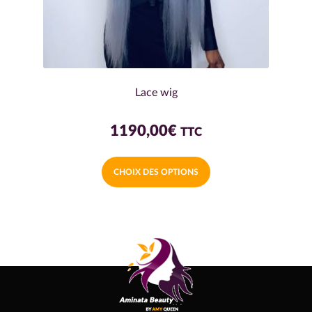
produit
Lace wig
1190,00
€
TTC
Ce
CHOIX DES OPTIONS
produit
a
plusieurs
variations.
Les
options
peuvent
être