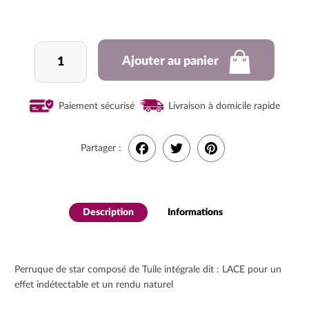
quantité
Ajouter au panier
de
Perruque
full
Paiement sécurisé
Livraison à domicile rapide
lace
Partager :
F
T
P
a
w
i
Description
Informations
complémenta
c
i
n
ires
e
t
t
Perruque de star composé de Tuile intégrale dit : LACE pour un
effet indétectable et un rendu naturel
b
t
e