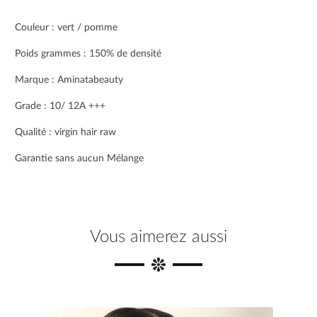
o
e
r
Couleur : vert / pomme
o
r
e
Poids grammes : 150% de densité
k
s
Marque : Aminatabeauty
t
Grade : 10/ 12A +++
Qualité : virgin hair raw
Garantie sans aucun Mélange
Vous aimerez aussi