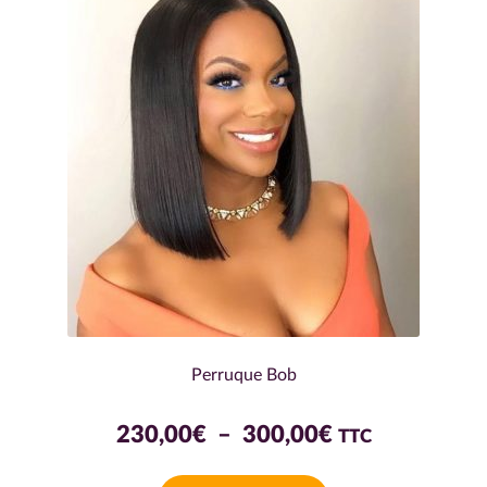
Perruque Bob
Plage
230,00
€
–
300,00
€
TTC
de
Ce