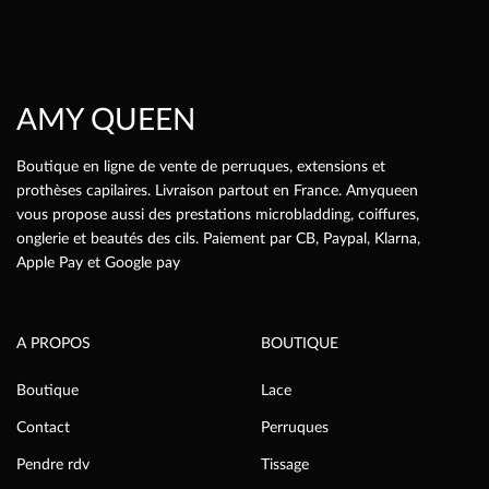
choisies
sur
la
page
AMY QUEEN
du
produit
Boutique en ligne de vente de perruques, extensions et
prothèses capilaires. Livraison partout en France. Amyqueen
vous propose aussi des prestations microbladding, coiffures,
onglerie et beautés des cils. Paiement par CB, Paypal, Klarna,
Apple Pay et Google pay
A PROPOS
BOUTIQUE
Boutique
Lace
Contact
Perruques
Pendre rdv
Tissage