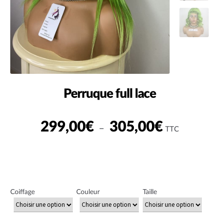
Perruque full lace
Plage
299,00
€
305,00
€
–
TTC
de
prix :
299,00€
à
Coiffage
Couleur
Taille
305,00€