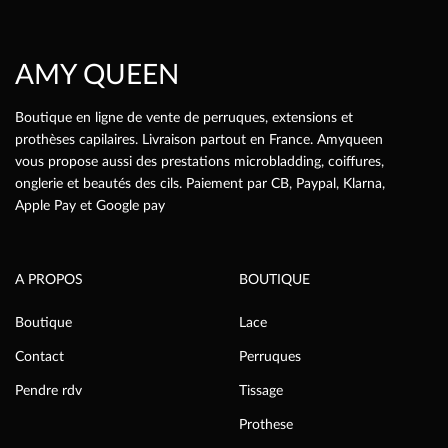
sur
la
page
AMY QUEEN
du
produit
Boutique en ligne de vente de perruques, extensions et
prothèses capilaires. Livraison partout en France. Amyqueen
vous propose aussi des prestations microbladding, coiffures,
onglerie et beautés des cils. Paiement par CB, Paypal, Klarna,
Apple Pay et Google pay
A PROPOS
BOUTIQUE
Boutique
Lace
Contact
Perruques
Pendre rdv
Tissage
Prothese