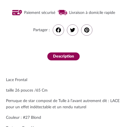
Paiement sécurisé
Livraison à domicile rapide
Partager :
F
T
P
a
w
i
Description
c
i
n
e
t
t
Lace Frontal
b
t
e
taille 26 pouces /65 Cm
o
e
r
Perruque de star composé de Tulle à l’avant autrement dit : LACE
pour un effet indétectable et un rendu naturel
o
r
e
Couleur : #27 Blond
k
s