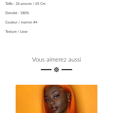
b
t
e
Taille : 26 pouces / 65 Cm
o
e
r
Densité : 180%
o
r
e
Couleur / marron #4
Texture / Lisse
k
s
t
Vous aimerez aussi