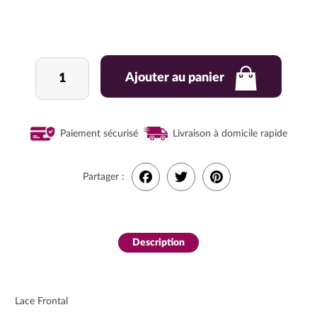
quantité
Ajouter au panier
de
CRÉATION
Paiement sécurisé
Livraison à domicile rapide
Partager :
F
T
P
a
w
i
Description
c
i
n
e
t
t
Lace Frontal