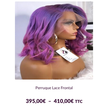
variations.
340,00€
Les
options
peuvent
être
choisies
sur
la
page
du
produit
Perruque Lace Frontal
Plage
395,00
€
–
410,00
€
TTC