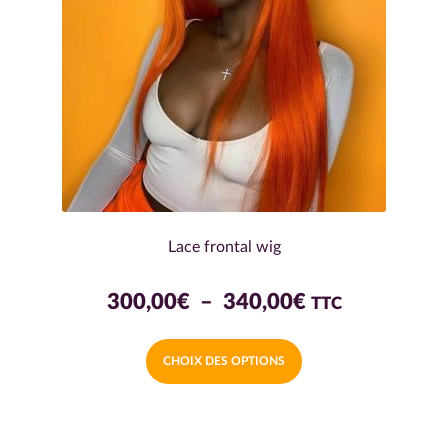
Lace frontal wig
Plage
300,00
€
–
340,00
€
TTC
de
Ce
CHOIX DES OPTIONS
prix :
produit
a
300,00€
plusieurs
à