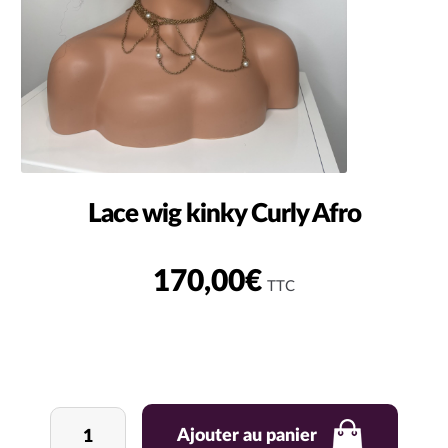
Lace wig kinky Curly Afro
170,00
€
TTC
quantité
Ajouter au panier
de