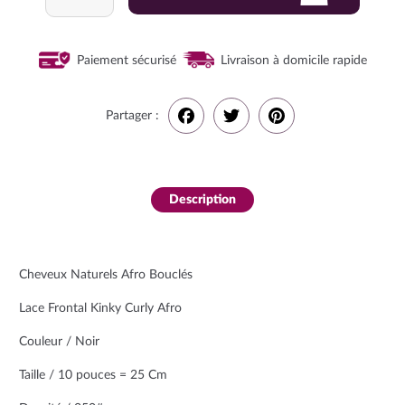
Lace
wig
kinky
Paiement sécurisé
Livraison à domicile rapide
Curly
Afro
Partager :
F
T
P
a
w
i
Description
c
i
n
e
t
t
Cheveux Naturels Afro Bouclés
b
t
e
Lace Frontal Kinky Curly Afro
o
e
r
Couleur / Noir
o
r
e
Taille / 10 pouces = 25 Cm