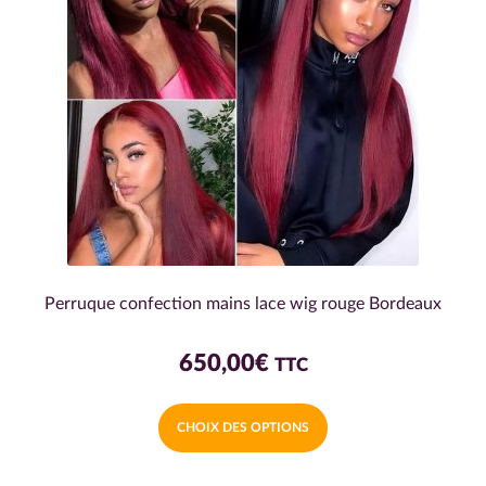
être
choisies
sur
la
page
du
produit
Perruque confection mains lace wig rouge Bordeaux
650,00
€
TTC
Ce
CHOIX DES OPTIONS
produit
a