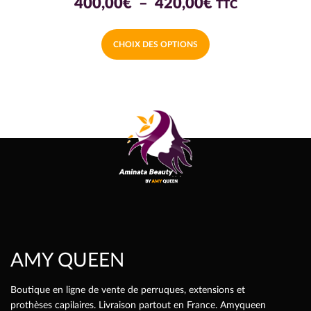
Plage
400,00
€
–
420,00
€
TTC
de
Ce
CHOIX DES OPTIONS
prix :
produit
a
400,00€
plusieurs
à
variations.
420,00€
Les
options
peuvent
être
choisies
sur
la
page
AMY QUEEN
du
produit
Boutique en ligne de vente de perruques, extensions et
prothèses capilaires. Livraison partout en France. Amyqueen