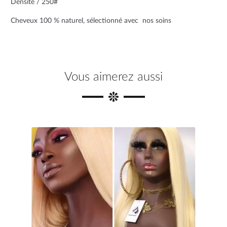
Densité / 250#
k
s
Cheveux 100 % naturel, sélectionné avec nos soins
t
Vous aimerez aussi