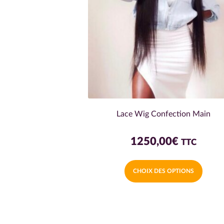
Lace Wig Confection Main
1250,00
€
TTC
Ce
CHOIX DES OPTIONS
produi
a
plusieu
variati
Les