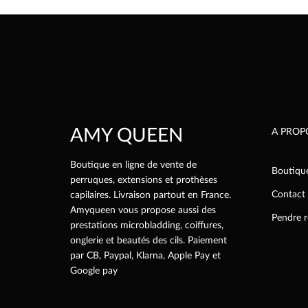
option
peuven
être
choisie
sur
la
page
du
AMY QUEEN
produi
A PROP
Boutique en ligne de vente de
Boutiqu
perruques, extensions et prothèses
Contact
capilaires. Livraison partout en France.
Amyqueen vous propose aussi des
Pendre 
prestations microbladding, coiffures,
onglerie et beautés des cils. Paiement
par CB, Paypal, Klarna, Apple Pay et
Google pay