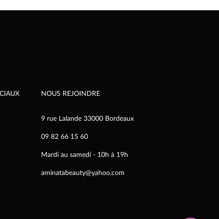
250,00€
options
peuvent
être
choisies
sur
la
page
du
produit
CIAUX
NOUS REJOINDRE
9 rue Lalande 33000 Bordeaux
09 82 66 15 60
Mardi au samedi - 10h à 19h
aminatabeauty@yahoo.com