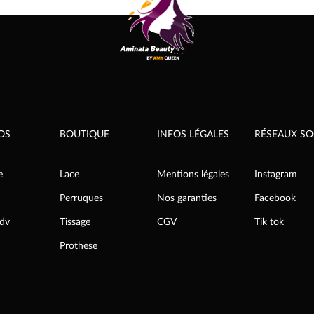
340,00€
s
options
t
peuvent
être
s
choisies
sur
la
page
du
t
produit
OS
BOUTIQUE
INFOS LÉGALES
RÉSEAUX SO
e
Lace
Mentions légales
Instagram
Perruques
Nos garanties
Facebook
rdv
Tissage
CGV
Tik tok
Prothese