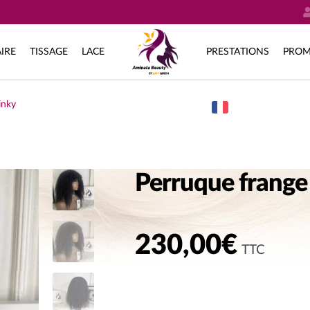
IRE
TISSAGE
LACE
PRESTATIONS
PROM
inky
Perruque frange
230,00
€
TTC