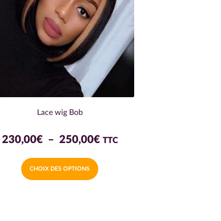
Lace wig Bob
Plage
230,00
€
–
250,00
€
TTC
de
Ce
CHOIX DES OPTIONS
prix :
produit
a
230,00€
plusieurs
variations.
à
Les