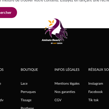
n mesure de trouver votre contenu. Essayez en lançant une rech
OS
BOUTIQUE
INFOS LÉGALES
RÉSEAUX SO
e
Lace
Mentions légales
Instagram
Perruques
Nos garanties
Facebook
rdv
Tissage
CGV
Tik tok
Prothese