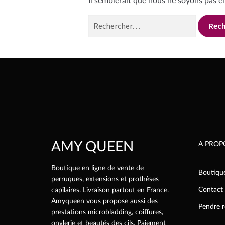
Il semblerait que nous ne soyons pas e
Rechercher :
AMY QUEEN
A PROP
Boutique en ligne de vente de
Boutiqu
perruques, extensions et prothèses
Contact
capilaires. Livraison partout en France.
Amyqueen vous propose aussi des
Pendre 
prestations microbladding, coiffures,
onglerie et beautés des cils. Paiement